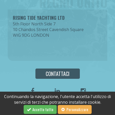
REGNO UNITO
RISING TIDE YACHTING LTD
5th Floor North Side 7
10 Chandos Street Cavendish Square
WIG 9DG LONDON
CONTATTACI
Continuando la navigazione, l'utente accetta l'utilizzo di
servizi di terzi che potranno installare cookie.
Copyright © 2026
Mappa del sito
Impronta
Powered by Profil Digital
Accetto tutto
Personalizzare
Configurazione dei cookies